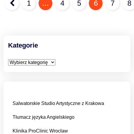
1
…
4
5
6
7
8
wpisach
Kategorie
Kategorie
Salwatorskie Studio Artystyczne z Krakowa
Tłumacz języka Angielskiego
Klinika ProClinic Wrocław